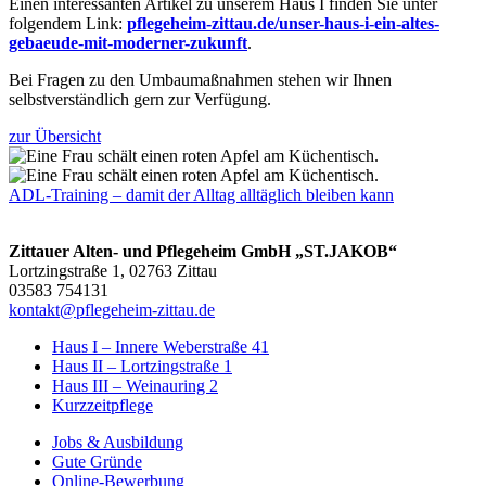
Einen interessanten Artikel zu unserem Haus I finden Sie unter
folgendem Link:
pflegeheim-zittau.de/unser-haus-i-ein-altes-
gebaeude-mit-moderner-zukunft
.
Bei Fragen zu den Umbaumaßnahmen stehen wir Ihnen
selbstverständlich gern zur Verfügung.
zur Übersicht
ADL-Training – damit der Alltag alltäglich bleiben kann
Zittauer Alten- und Pflegeheim GmbH „ST.JAKOB“
Lortzingstraße 1, 02763 Zittau
03583 754131
kontakt@pflegeheim-zittau.de
Haus I – Innere Weberstraße 41
Haus II – Lortzingstraße 1
Haus III – Weinauring 2
Kurzzeitpflege
Jobs & Ausbildung
Gute Gründe
Online-Bewerbung