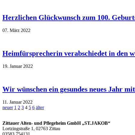
Herzlichen Glückwunsch zum 100. Geburt
07. März 2022
Heimfürsprecherin verabschiedet in den 
19. Januar 2022
Wir wünschen ein gesundes neues Jahr mit
11. Januar 2022
neuer
1
2
3
4
5
6
älter
Zittauer Alten- und Pflegeheim GmbH „ST.JAKOB“
Lortzingstraße 1, 02763 Zittau
03583 754131