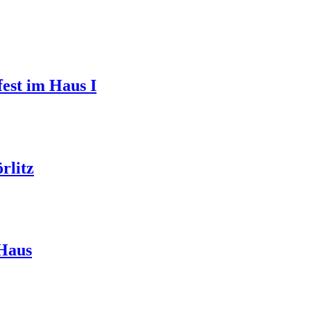
est im Haus I
rlitz
 Haus