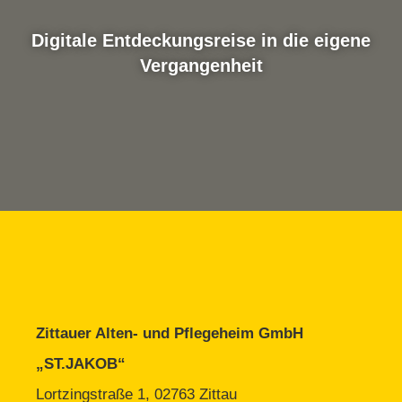
Digitale Entdeckungsreise in die eigene
Vergangenheit
Zittauer Alten- und Pflegeheim GmbH
„ST.JAKOB“
Lortzingstraße 1, 02763 Zittau